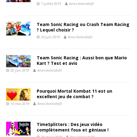
7 juillet 2019
AnecdotesdeJV
Team Sonic Racing ou Crash Team Racing
? Lequel choisir ?
26 juin 2019
AnecdotesdeJV
Team Sonic Racing : Aussi bon que Mario
Kart ? Test et avis
20 juin 2019
AnecdotesdeJV
Pourquoi Mortal Kombat 11 est un
excellent jeu de combat ?
16 mai 2019
AnecdotesdeJV
TimeSplitters : Des jeux vidéo
complètement fous et géniaux !
20 mars 2019
AnecdotesdeJV