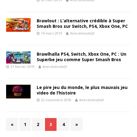
Brawlout : L’alternative crédible à Super
Smash Bros sur Switch, PS4, Xbox One, PC
14 mars 2019
AnecdotesdeJV
Brawlhalla PS4, Switch, Xbox One, PC : Un
Superbe jeu comme Super Smash Bros
21 février 2019
AnecdotesdeJV
Le pire jeu du monde, le plus mauvais jeu
video de l’histoire
22 novembre 2018
AnecdotesdeJV
«
1
2
3
4
»