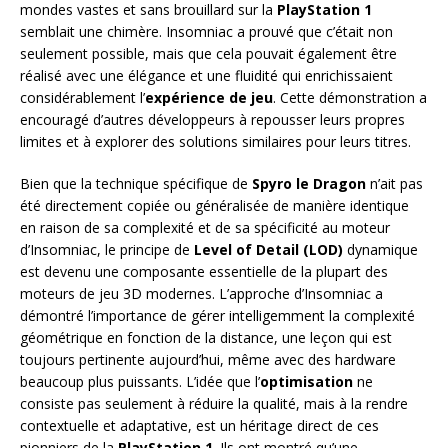
mondes vastes et sans brouillard sur la
PlayStation 1
semblait une chimère. Insomniac a prouvé que c’était non
seulement possible, mais que cela pouvait également être
réalisé avec une élégance et une fluidité qui enrichissaient
considérablement l’
expérience de jeu
. Cette démonstration a
encouragé d’autres développeurs à repousser leurs propres
limites et à explorer des solutions similaires pour leurs titres.
Bien que la technique spécifique de
Spyro le Dragon
n’ait pas
été directement copiée ou généralisée de manière identique
en raison de sa complexité et de sa spécificité au moteur
d’Insomniac, le principe de
Level of Detail (LOD)
dynamique
est devenu une composante essentielle de la plupart des
moteurs de jeu 3D modernes. L’approche d’Insomniac a
démontré l’importance de gérer intelligemment la complexité
géométrique en fonction de la distance, une leçon qui est
toujours pertinente aujourd’hui, même avec des hardware
beaucoup plus puissants. L’idée que l’
optimisation
ne
consiste pas seulement à réduire la qualité, mais à la rendre
contextuelle et adaptative, est un héritage direct de ces
pionniers de la
PlayStation 1
. Ils ont montré qu’une