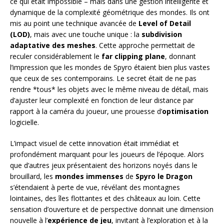
ce qui était impossible – mais dans une gestion intelligente et
dynamique de la complexité géométrique des mondes. Ils ont
mis au point une technique avancée de
Level of Detail
(LOD)
, mais avec une touche unique : la
subdivision
adaptative des meshes
. Cette approche permettait de
reculer considérablement le
far clipping plane
, donnant
l’impression que les mondes de Spyro étaient bien plus vastes
que ceux de ses contemporains. Le secret était de ne pas
rendre *tous* les objets avec le même niveau de détail, mais
d’ajuster leur complexité en fonction de leur distance par
rapport à la caméra du joueur, une prouesse d’
optimisation
logicielle.
L’impact visuel de cette innovation était immédiat et
profondément marquant pour les joueurs de l’époque. Alors
que d’autres jeux présentaient des horizons noyés dans le
brouillard, les
mondes immenses
de
Spyro le Dragon
s’étendaient à perte de vue, révélant des montagnes
lointaines, des îles flottantes et des châteaux au loin. Cette
sensation d’ouverture et de perspective donnait une dimension
nouvelle à l’
expérience de jeu
, invitant à l’exploration et à la