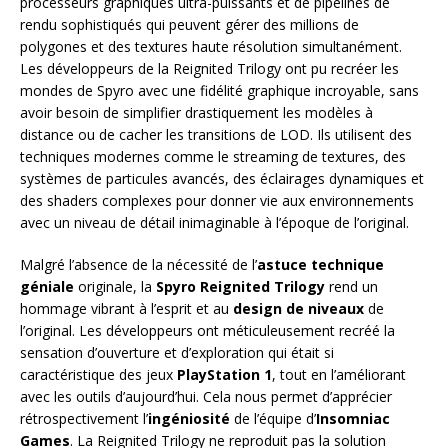
processeurs graphiques ultra-puissants et de pipelines de
rendu sophistiqués qui peuvent gérer des millions de
polygones et des textures haute résolution simultanément.
Les développeurs de la Reignited Trilogy ont pu recréer les
mondes de Spyro avec une fidélité graphique incroyable, sans
avoir besoin de simplifier drastiquement les modèles à
distance ou de cacher les transitions de LOD. Ils utilisent des
techniques modernes comme le streaming de textures, des
systèmes de particules avancés, des éclairages dynamiques et
des shaders complexes pour donner vie aux environnements
avec un niveau de détail inimaginable à l’époque de l’original.
Malgré l’absence de la nécessité de l’
astuce technique
géniale
originale, la
Spyro Reignited Trilogy
rend un
hommage vibrant à l’esprit et au
design de niveaux
de
l’original. Les développeurs ont méticuleusement recréé la
sensation d’ouverture et d’exploration qui était si
caractéristique des jeux
PlayStation 1
, tout en l’améliorant
avec les outils d’aujourd’hui. Cela nous permet d’apprécier
rétrospectivement l’
ingéniosité
de l’équipe d’
Insomniac
Games
. La Reignited Trilogy ne reproduit pas la solution