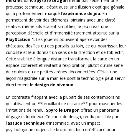
meshes
dans
Spyro le Dragon
n’était pas seulement une
prouesse technique ; c’était aussi une illusion d’optique géniale
qui a profondément marqué l’
expérience de jeu
. En
permettant de voir des éléments lointains avec une clarté
relative, même s’ils étaient simplifiés, le jeu créait une
perception d’échelle et d’immensité rarement atteinte sur la
PlayStation 1
. Les joueurs pouvaient apercevoir des
châteaux, des îles ou des portails au loin, ce qui nourrissait leur
curiosité et leur donnait un sens de la direction et de l’objectif.
Cette visibilité à longue distance transformait la carte en un
espace cohérent et invitant à l’exploration, plutôt qu’une série
de couloirs ou de petites arènes déconnectées. C’était une
leçon magistrale sur la manière dont la technologie peut servir
directement le
design de niveaux
.
En contraste frappant avec la plupart de ses contemporains
qui utilisaient un **brouillard de distance** pour masquer les
limitations de rendu,
Spyro le Dragon
offrait un panorama
dégagé et lumineux. Ce choix de design, rendu possible par
l’
astuce technique
d’Insomniac, avait un impact
psychologique majeur. Le brouillard, bien qu’efficace pour