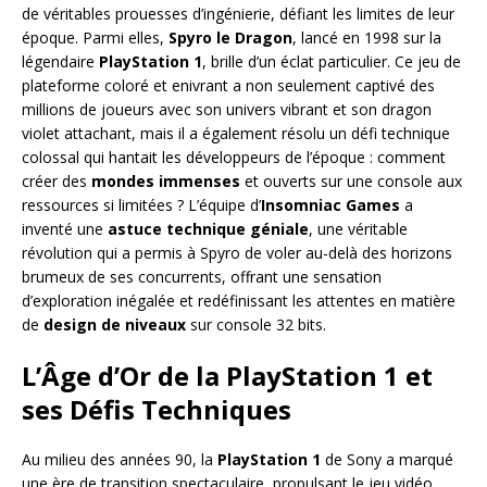
de véritables prouesses d’ingénierie, défiant les limites de leur
époque. Parmi elles,
Spyro le Dragon
, lancé en 1998 sur la
légendaire
PlayStation 1
, brille d’un éclat particulier. Ce jeu de
plateforme coloré et enivrant a non seulement captivé des
millions de joueurs avec son univers vibrant et son dragon
violet attachant, mais il a également résolu un défi technique
colossal qui hantait les développeurs de l’époque : comment
créer des
mondes immenses
et ouverts sur une console aux
ressources si limitées ? L’équipe d’
Insomniac Games
a
inventé une
astuce technique géniale
, une véritable
révolution qui a permis à Spyro de voler au-delà des horizons
brumeux de ses concurrents, offrant une sensation
d’exploration inégalée et redéfinissant les attentes en matière
de
design de niveaux
sur console 32 bits.
L’Âge d’Or de la PlayStation 1 et
ses Défis Techniques
Au milieu des années 90, la
PlayStation 1
de Sony a marqué
une ère de transition spectaculaire, propulsant le jeu vidéo