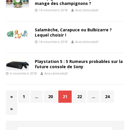
mange des champignons ?
14 novembre 2018
AnecdotesdeJV
Salamèche, Carapuce ou Bulbizarre ?
Lequel choisir !
14 novembre 2018
AnecdotesdeJV
Playstation 5 : 5 Rumeurs probables sur la
future console de Sony
6 novembre 2018
AnecdotesdeJV
«
1
…
20
21
22
…
24
»