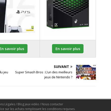
En savoir plus
En savoir plus
SUIVANT
du jeu
Super Smash Bros : L’un des meilleurs
jeux de Nintendo ?
ons Légales
/
Blog jeux vidéo
/
Nous contacter
ice sur les achats remplissant les conditions requises.