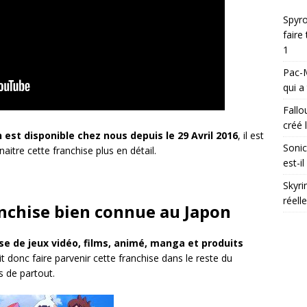
Spyro
faire
1
Pac-M
qui a
Fallo
créé l
st disponible chez nous depuis le 29 Avril 2016
, il est
Sonic
itre cette franchise plus en détail.
est-i
Skyri
réell
nchise bien connue au Japon
se de jeux vidéo, films, animé, manga et produits
it donc faire parvenir cette franchise dans le reste du
 de partout.