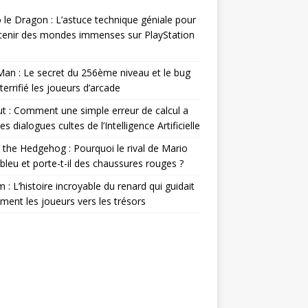
 le Dragon : L’astuce technique géniale pour
 tenir des mondes immenses sur PlayStation
an : Le secret du 256ème niveau et le bug
 terrifié les joueurs d’arcade
ut : Comment une simple erreur de calcul a
es dialogues cultes de l’Intelligence Artificielle
 the Hedgehog : Pourquoi le rival de Mario
l bleu et porte-t-il des chaussures rouges ?
m : L’histoire incroyable du renard qui guidait
ement les joueurs vers les trésors