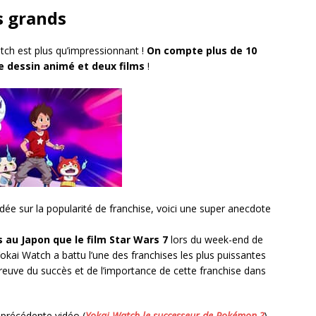
s grands
tch est plus qu’impressionnant !
On compte plus de 10
le dessin animé et deux films
!
idée sur la popularité de franchise, voici une super anecdote
s au Japon que le film Star Wars 7
lors du week-end de
kai Watch a battu l’une des franchises les plus puissantes
euve du succès et de l’importance de cette franchise dans
 précédente vidéo (
Yokai Watch le successeur de Pokémon ?
),