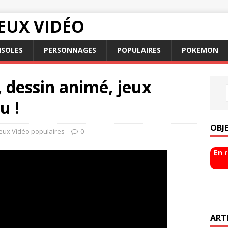
EUX VIDÉO
SOLES
PERSONNAGES
POPULAIRES
POKEMON
, dessin animé, jeux
u !
OBJ
Jeux Vidéo populaires
0
En 
ART