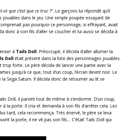
t-ce que c’est que ce truc ?
“. Le garçons lui répondit qu’il
s jouables dans le jeu. Une simple poupée essayant de
e comprenait pas pourquoi ce personnage, si effrayant, avait
 donc à son fils d’aller se coucher et lui aussi se décida à
penser à
Tails Doll
. Préoccupé, il décida d’aller allumer la
ls Doll
était présent dans la liste des personnages jouables.
ut trop forte. Le père décida de lancer une partie avec la
ties jusqu’à ce que, tout d’un coup, l’écran devint noir. Le
a Sega Saturn. Il décida donc de retourner au lit se
ails Doll, il parvint tout de même à s’endormir. D’un coup,
r à la porte. Il cria et demanda à son fils d’arrêter cela. Les
plus tard, cela recommença. Très énervé, le père se leva
rit la porte, il ne vit pas son fils… C’était Tails Doll qui