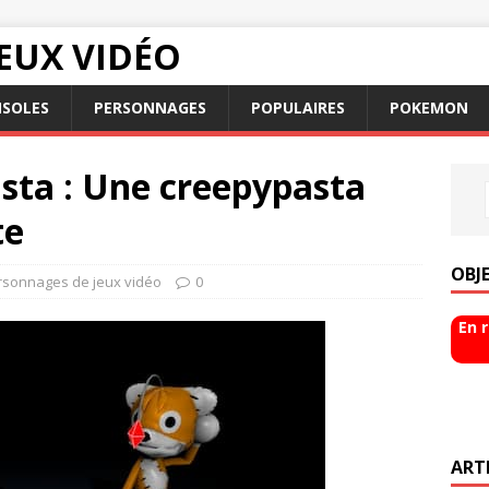
EUX VIDÉO
SOLES
PERSONNAGES
POPULAIRES
POKEMON
asta : Une creepypasta
te
OBJ
rsonnages de jeux vidéo
0
En 
ART