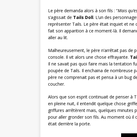
Le père demanda alors à son fils : “
Mais qu’es
s’agissait de
Tails Doll
. L’un des personnage
représenter Tails. Le père était inquiet et n
fait son apparition à ce moment-là. Il demanda
aller au lit.
Malheureusement, le père n’arrêtait pas de 
console. Il vit alors une chose effrayante.
Tai
Il ne savait pas quoi faire mais la tentation f
poupée de Tails. Il enchaina de nombreuse par
père ne comprenait pas et pensa à un bug de l
coucher.
Alors que son esprit continuait de penser à T
en pleine nuit, il entendit quelque chose griffe
griffures arrêtèrent mais, quelques minutes 
pour aller gronder son fils. Au moment où il ouv
était derrière la porte.