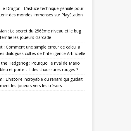
 le Dragon : L’astuce technique géniale pour
 tenir des mondes immenses sur PlayStation
an : Le secret du 256ème niveau et le bug
 terrifié les joueurs d’arcade
ut : Comment une simple erreur de calcul a
es dialogues cultes de l’Intelligence Artificielle
 the Hedgehog : Pourquoi le rival de Mario
l bleu et porte-t-il des chaussures rouges ?
m : L’histoire incroyable du renard qui guidait
ement les joueurs vers les trésors