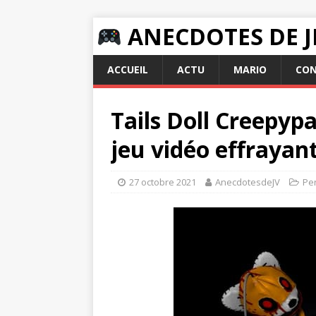
ANECDOTES DE J
ACCUEIL
ACTU
MARIO
CON
Tails Doll Creepyp
jeu vidéo effrayan
27 octobre 2021
AnecdotesdeJV
Pe