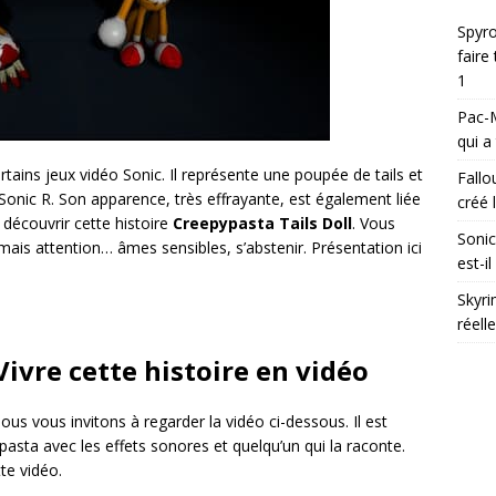
Spyro
faire
1
Pac-M
qui a
tains jeux vidéo Sonic. Il représente une poupée de tails et
Fallo
onic R. Son apparence, très effrayante, est également liée
créé l
à découvrir cette histoire
Creepypasta Tails Doll
. Vous
Sonic
 mais attention… âmes sensibles, s’abstenir. Présentation ici
est-i
Skyri
réell
Vivre cette histoire en vidéo
nous vous invitons à regarder la vidéo ci-dessous. Il est
pasta avec les effets sonores et quelqu’un qui la raconte.
te vidéo.