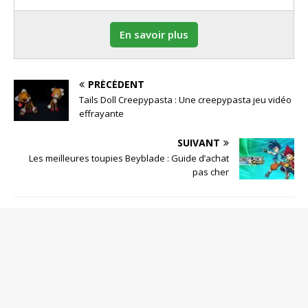
En savoir plus
PRÉCÉDENT
Tails Doll Creepypasta : Une creepypasta jeu vidéo
effrayante
SUIVANT
Les meilleures toupies Beyblade : Guide d’achat
pas cher
SOYEZ LE PREMIER À COMMENTER
Poster un Commentaire
Votre adresse de messagerie ne sera pas publiée.
Commentaire