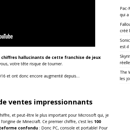
Pac-M
qui a
Fallo
créé l
Sonic
est-i
Skyri
chiffres hallucinants de cette franchise de jeux
réell
vous, votre tête risque de tourner.
The W
n 2016 et ont donc encore augmenté depuis…
les j
s de ventes impressionnants
fre, et peut-être le plus important pour Microsoft qui, je
l’origine de Minecraft. Ce premier chiffre, c’est les
100
lateforme confondu
: Donc PC, console et portable! Pour