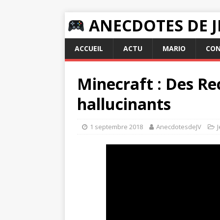
ANECDOTES DE J
ACCUEIL
ACTU
MARIO
CON
Minecraft : Des Rec
hallucinants
1 septembre 2018
AnecdotesdeJV