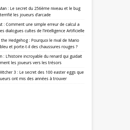
an : Le secret du 256ème niveau et le bug
 terrifié les joueurs d’arcade
ut : Comment une simple erreur de calcul a
es dialogues cultes de l’Intelligence Artificielle
 the Hedgehog : Pourquoi le rival de Mario
l bleu et porte-t-il des chaussures rouges ?
m : L’histoire incroyable du renard qui guidait
ement les joueurs vers les trésors
itcher 3 : Le secret des 100 easter eggs que
oueurs ont mis des années à trouver