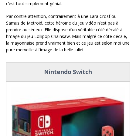
c’est tout simplement génial.
Par contre attention, contrairement à une Lara Crosf ou
Samus de Metroid, cette héroïne du jeu vidéo n’est pas à
prendre au sérieux. Elle dispose d’un véritable côté décalé à
l’image du jeu Lollipop Chainsaw. Mais malgré ce côté décalé,
la mayonnaise prend vraiment bien et ce jeu est selon moi une
pure merveille à l’image de la belle Juliet.
Nintendo Switch