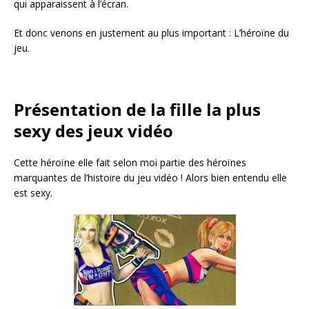
qui apparaissent à l’écran.
Et donc venons en justement au plus important : L’héroïne du
jeu.
Présentation de la fille la plus
sexy des jeux vidéo
Cette héroïne elle fait selon moi partie des héroïnes
marquantes de l’histoire du jeu vidéo ! Alors bien entendu elle
est sexy.