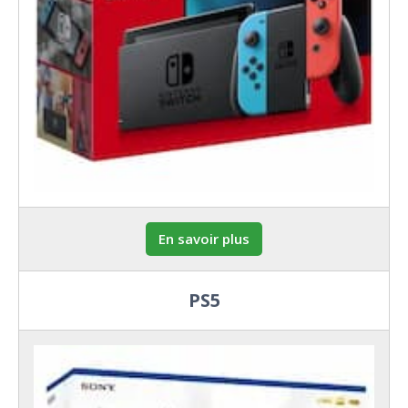
En savoir plus
PS5