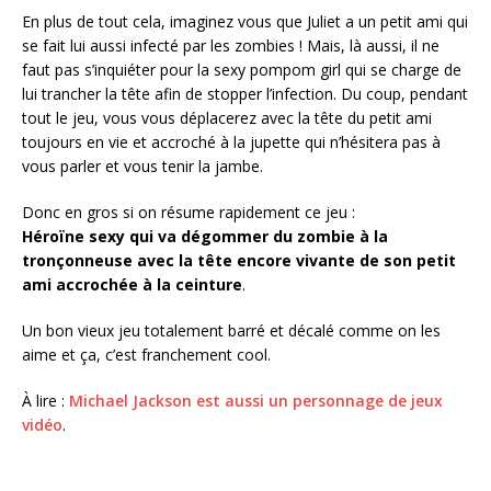
En plus de tout cela, imaginez vous que Juliet a un petit ami qui
se fait lui aussi infecté par les zombies ! Mais, là aussi, il ne
faut pas s’inquiéter pour la sexy pompom girl qui se charge de
lui trancher la tête afin de stopper l’infection. Du coup, pendant
tout le jeu, vous vous déplacerez avec la tête du petit ami
toujours en vie et accroché à la jupette qui n’hésitera pas à
vous parler et vous tenir la jambe.
Donc en gros si on résume rapidement ce jeu :
Héroïne sexy qui va dégommer du zombie à la
tronçonneuse avec la tête encore vivante de son petit
ami accrochée à la ceinture
.
Un bon vieux jeu totalement barré et décalé comme on les
aime et ça, c’est franchement cool.
À lire :
Michael Jackson est aussi un personnage de jeux
vidéo
.