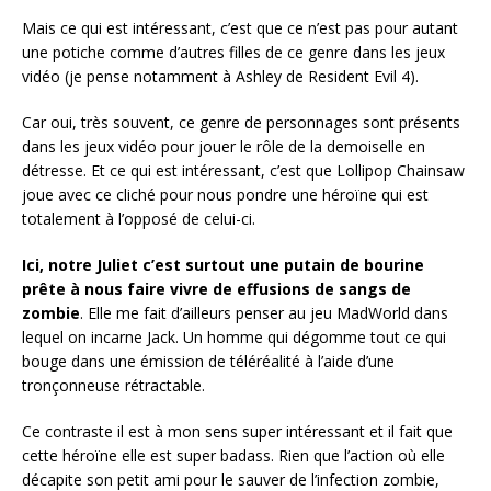
Mais ce qui est intéressant, c’est que ce n’est pas pour autant
une potiche comme d’autres filles de ce genre dans les jeux
vidéo (je pense notamment à Ashley de Resident Evil 4).
Car oui, très souvent, ce genre de personnages sont présents
dans les jeux vidéo pour jouer le rôle de la demoiselle en
détresse. Et ce qui est intéressant, c’est que Lollipop Chainsaw
joue avec ce cliché pour nous pondre une héroïne qui est
totalement à l’opposé de celui-ci.
Ici, notre Juliet c’est surtout une putain de bourine
prête à nous faire vivre de effusions de sangs de
zombie
. Elle me fait d’ailleurs penser au jeu MadWorld dans
lequel on incarne Jack. Un homme qui dégomme tout ce qui
bouge dans une émission de téléréalité à l’aide d’une
tronçonneuse rétractable.
Ce contraste il est à mon sens super intéressant et il fait que
cette héroïne elle est super badass. Rien que l’action où elle
décapite son petit ami pour le sauver de l’infection zombie,