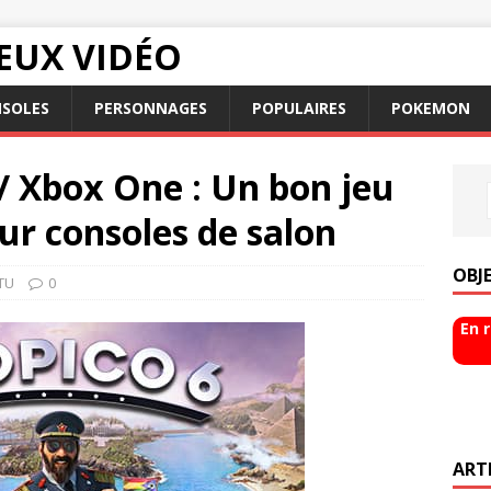
EUX VIDÉO
SOLES
PERSONNAGES
POPULAIRES
POKEMON
 / Xbox One : Un bon jeu
sur consoles de salon
OBJ
TU
0
En 
ART