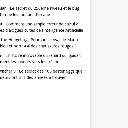
an : Le secret du 256ème niveau et le bug
 terrifié les joueurs d’arcade
ut : Comment une simple erreur de calcul a
es dialogues cultes de l’Intelligence Artificielle
 the Hedgehog : Pourquoi le rival de Mario
l bleu et porte-t-il des chaussures rouges ?
m : L’histoire incroyable du renard qui guidait
ement les joueurs vers les trésors
itcher 3 : Le secret des 100 easter eggs que
oueurs ont mis des années à trouver