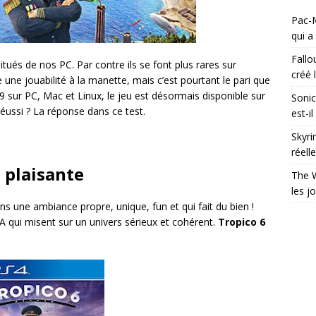
Pac-M
qui a
Fallo
tués de nos PC. Par contre ils se font plus rares sur
créé l
 une jouabilité à la manette, mais c’est pourtant le pari que
9 sur PC, Mac et Linux, le jeu est désormais disponible sur
Sonic
éussi ? La réponse dans ce test.
est-i
Skyri
réell
 plaisante
The W
les j
s une ambiance propre, unique, fun et qui fait du bien !
A qui misent sur un univers sérieux et cohérent.
Tropico 6