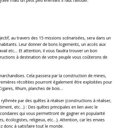
grave mais un petit peu énervant il faut l’avouer.
jectif, au travers des 15 missions scénarisées, sera dans un
s habitants. Leur donner de bons logements, un accès aux
travail etc… Et attention, il vous faudra trouver un bon
structions à destination de votre peuple vous coûterons de
marchandises. Cela passera par la construction de mines,
remières récoltées pourront également être exploitées pour
: Cigares, Rhum, planches de bois…
ythmée par des quêtes à réaliser (constructions à réaliser,
timent, etc…) : Des quêtes principales en lien avec le
condaires qui vous permettront de gagner en popularité
, écologistes, religieux, etc…). Attention, car les envies
z donc à satisfaire tout le monde.