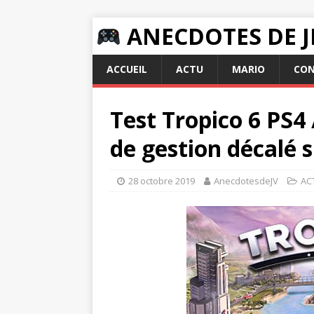
ANECDOTES DE J
ACCUEIL
ACTU
MARIO
CON
Test Tropico 6 PS4
de gestion décalé 
28 octobre 2019
AnecdotesdeJV
AC