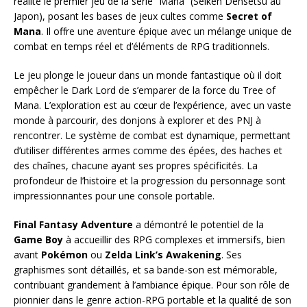
réalité le premier jeu de la série “Mana” (Seiken Densetsu au
Japon), posant les bases de jeux cultes comme
Secret of
Mana
. Il offre une aventure épique avec un mélange unique de
combat en temps réel et d’éléments de RPG traditionnels.
Le jeu plonge le joueur dans un monde fantastique où il doit
empêcher le Dark Lord de s’emparer de la force du Tree of
Mana. L’exploration est au cœur de l’expérience, avec un vaste
monde à parcourir, des donjons à explorer et des PNJ à
rencontrer. Le système de combat est dynamique, permettant
d’utiliser différentes armes comme des épées, des haches et
des chaînes, chacune ayant ses propres spécificités. La
profondeur de l’histoire et la progression du personnage sont
impressionnantes pour une console portable.
Final Fantasy Adventure
a démontré le potentiel de la
Game Boy
à accueillir des RPG complexes et immersifs, bien
avant
Pokémon
ou
Zelda Link’s Awakening
. Ses
graphismes sont détaillés, et sa bande-son est mémorable,
contribuant grandement à l’ambiance épique. Pour son rôle de
pionnier dans le genre action-RPG portable et la qualité de son