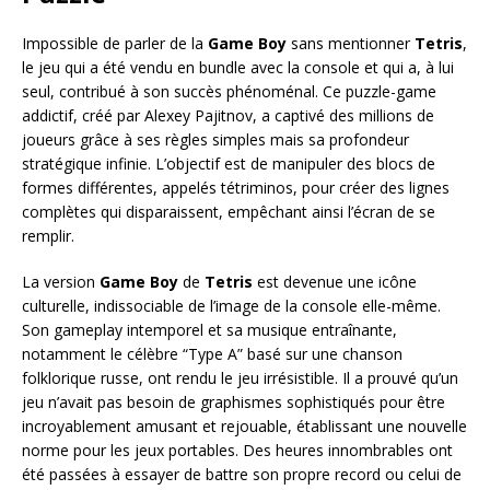
Impossible de parler de la
Game Boy
sans mentionner
Tetris
,
le jeu qui a été vendu en bundle avec la console et qui a, à lui
seul, contribué à son succès phénoménal. Ce puzzle-game
addictif, créé par Alexey Pajitnov, a captivé des millions de
joueurs grâce à ses règles simples mais sa profondeur
stratégique infinie. L’objectif est de manipuler des blocs de
formes différentes, appelés tétriminos, pour créer des lignes
complètes qui disparaissent, empêchant ainsi l’écran de se
remplir.
La version
Game Boy
de
Tetris
est devenue une icône
culturelle, indissociable de l’image de la console elle-même.
Son gameplay intemporel et sa musique entraînante,
notamment le célèbre “Type A” basé sur une chanson
folklorique russe, ont rendu le jeu irrésistible. Il a prouvé qu’un
jeu n’avait pas besoin de graphismes sophistiqués pour être
incroyablement amusant et rejouable, établissant une nouvelle
norme pour les jeux portables. Des heures innombrables ont
été passées à essayer de battre son propre record ou celui de