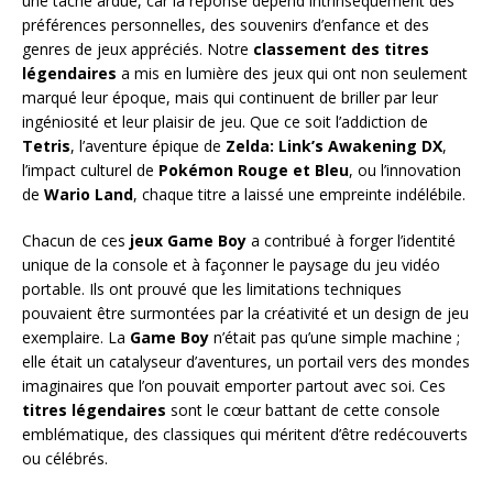
une tâche ardue, car la réponse dépend intrinsèquement des
préférences personnelles, des souvenirs d’enfance et des
genres de jeux appréciés. Notre
classement des titres
légendaires
a mis en lumière des jeux qui ont non seulement
marqué leur époque, mais qui continuent de briller par leur
ingéniosité et leur plaisir de jeu. Que ce soit l’addiction de
Tetris
, l’aventure épique de
Zelda: Link’s Awakening DX
,
l’impact culturel de
Pokémon Rouge et Bleu
, ou l’innovation
de
Wario Land
, chaque titre a laissé une empreinte indélébile.
Chacun de ces
jeux Game Boy
a contribué à forger l’identité
unique de la console et à façonner le paysage du jeu vidéo
portable. Ils ont prouvé que les limitations techniques
pouvaient être surmontées par la créativité et un design de jeu
exemplaire. La
Game Boy
n’était pas qu’une simple machine ;
elle était un catalyseur d’aventures, un portail vers des mondes
imaginaires que l’on pouvait emporter partout avec soi. Ces
titres légendaires
sont le cœur battant de cette console
emblématique, des classiques qui méritent d’être redécouverts
ou célébrés.