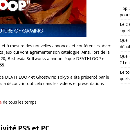
Top 5 
pourq
Le cl
: que
Quel 
 fur et à mesure des nouvelles annonces et conférences. Avec
débat
s jeux qui vont agrémenter son catalogue. Ainsi, lors de la
Quell
 2020, Bethesda Softworks a annoncé que DEATHLOOP et
? Le 
PS5
.
Le to
y de DEATHLOOP et Ghostwire: Tokyo a été présenté par le
quels
 à découvrir tout cela dans les vidéos et présentations
a
de tous les temps.
vité PS5 et PC