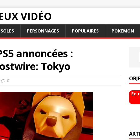
EUX VIDÉO
SOLES
PERSONNAGES
POPULAIRES
POKEMON
PS5 annoncées :
stwire: Tokyo
OBJ
0
En 
ART