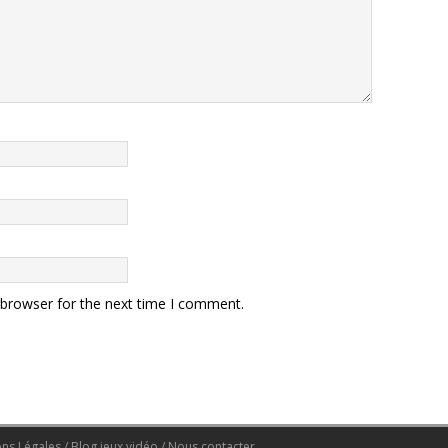
 browser for the next time I comment.
ons Légales
/
Blog jeux vidéo
/
Nous contacter