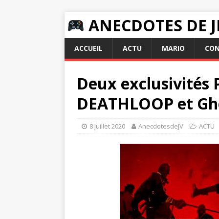
ANECDOTES DE J
ACCUEIL
ACTU
MARIO
CON
Deux exclusivités 
DEATHLOOP et Gho
8 juillet 2020
AnecdotesdeJV
ACTU