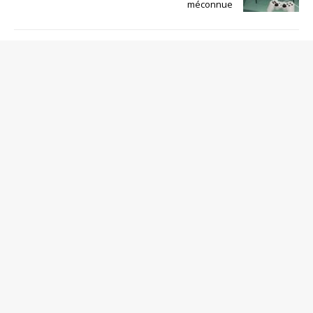
méconnue
SOYEZ LE PREMIER À COMMENTER
Poster un Commentaire
Votre adresse de messagerie ne sera pas publiée.
Commentaire
Nom
*
Adresse de contact
*