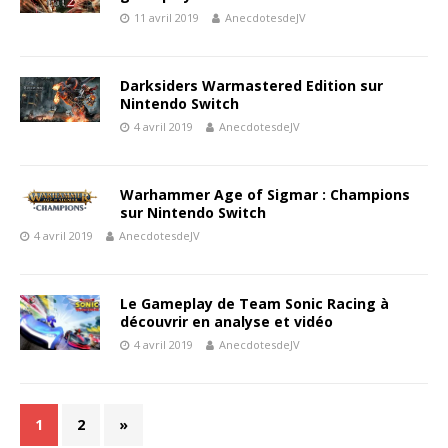
11 avril 2019
AnecdotesdeJV
Darksiders Warmastered Edition sur
Nintendo Switch
4 avril 2019
AnecdotesdeJV
Warhammer Age of Sigmar : Champions
sur Nintendo Switch
4 avril 2019
AnecdotesdeJV
Le Gameplay de Team Sonic Racing à
découvrir en analyse et vidéo
4 avril 2019
AnecdotesdeJV
1
2
»