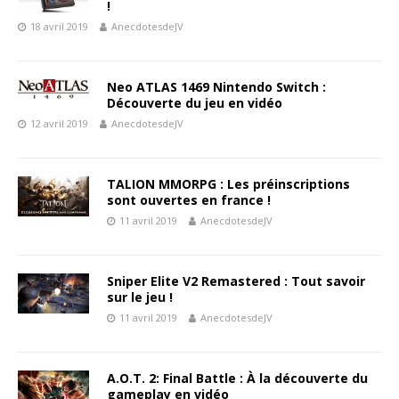
!
18 avril 2019
AnecdotesdeJV
Neo ATLAS 1469 Nintendo Switch :
Découverte du jeu en vidéo
12 avril 2019
AnecdotesdeJV
TALION MMORPG : Les préinscriptions
sont ouvertes en france !
11 avril 2019
AnecdotesdeJV
Sniper Elite V2 Remastered : Tout savoir
sur le jeu !
11 avril 2019
AnecdotesdeJV
A.O.T. 2: Final Battle : À la découverte du
gameplay en vidéo