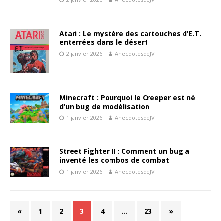
Atari : Le mystère des cartouches d’E.T.
enterrées dans le désert
2 janvier 2026
AnecdotesdeJV
Minecraft : Pourquoi le Creeper est né
d’un bug de modélisation
1 janvier 2026
AnecdotesdeJV
Street Fighter II : Comment un bug a
inventé les combos de combat
1 janvier 2026
AnecdotesdeJV
«
1
2
3
4
…
23
»