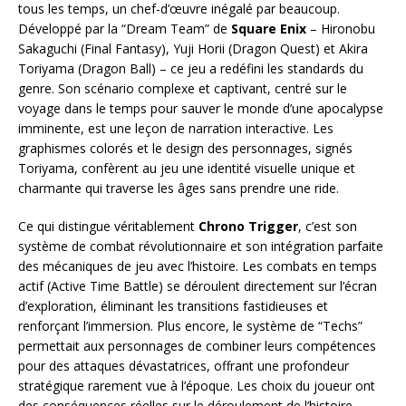
tous les temps, un chef-d’œuvre inégalé par beaucoup.
Développé par la “Dream Team” de
Square Enix
– Hironobu
Sakaguchi (Final Fantasy), Yuji Horii (Dragon Quest) et Akira
Toriyama (Dragon Ball) – ce jeu a redéfini les standards du
genre. Son scénario complexe et captivant, centré sur le
voyage dans le temps pour sauver le monde d’une apocalypse
imminente, est une leçon de narration interactive. Les
graphismes colorés et le design des personnages, signés
Toriyama, confèrent au jeu une identité visuelle unique et
charmante qui traverse les âges sans prendre une ride.
Ce qui distingue véritablement
Chrono Trigger
, c’est son
système de combat révolutionnaire et son intégration parfaite
des mécaniques de jeu avec l’histoire. Les combats en temps
actif (Active Time Battle) se déroulent directement sur l’écran
d’exploration, éliminant les transitions fastidieuses et
renforçant l’immersion. Plus encore, le système de “Techs”
permettait aux personnages de combiner leurs compétences
pour des attaques dévastatrices, offrant une profondeur
stratégique rarement vue à l’époque. Les choix du joueur ont
des conséquences réelles sur le déroulement de l’histoire,