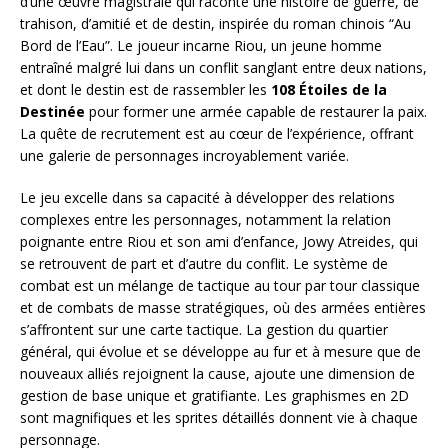
d’une œuvre magistrale qui raconte une histoire de guerre, de
trahison, d’amitié et de destin, inspirée du roman chinois “Au
Bord de l’Eau”. Le joueur incarne Riou, un jeune homme
entraîné malgré lui dans un conflit sanglant entre deux nations,
et dont le destin est de rassembler les
108 Étoiles de la
Destinée
pour former une armée capable de restaurer la paix.
La quête de recrutement est au cœur de l’expérience, offrant
une galerie de personnages incroyablement variée.
Le jeu excelle dans sa capacité à développer des relations
complexes entre les personnages, notamment la relation
poignante entre Riou et son ami d’enfance, Jowy Atreides, qui
se retrouvent de part et d’autre du conflit. Le système de
combat est un mélange de tactique au tour par tour classique
et de combats de masse stratégiques, où des armées entières
s’affrontent sur une carte tactique. La gestion du quartier
général, qui évolue et se développe au fur et à mesure que de
nouveaux alliés rejoignent la cause, ajoute une dimension de
gestion de base unique et gratifiante. Les graphismes en 2D
sont magnifiques et les sprites détaillés donnent vie à chaque
personnage.