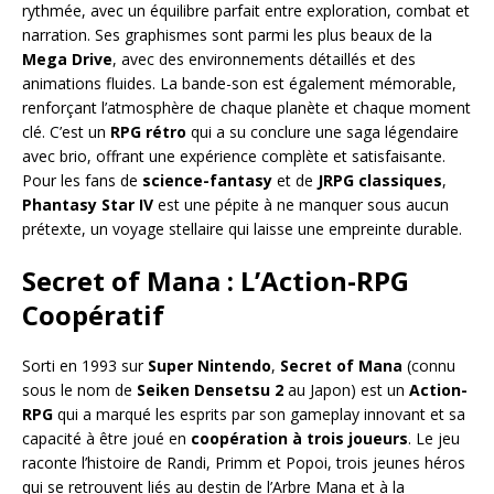
rythmée, avec un équilibre parfait entre exploration, combat et
narration. Ses graphismes sont parmi les plus beaux de la
Mega Drive
, avec des environnements détaillés et des
animations fluides. La bande-son est également mémorable,
renforçant l’atmosphère de chaque planète et chaque moment
clé. C’est un
RPG rétro
qui a su conclure une saga légendaire
avec brio, offrant une expérience complète et satisfaisante.
Pour les fans de
science-fantasy
et de
JRPG classiques
,
Phantasy Star IV
est une pépite à ne manquer sous aucun
prétexte, un voyage stellaire qui laisse une empreinte durable.
Secret of Mana : L’Action-RPG
Coopératif
Sorti en 1993 sur
Super Nintendo
,
Secret of Mana
(connu
sous le nom de
Seiken Densetsu 2
au Japon) est un
Action-
RPG
qui a marqué les esprits par son gameplay innovant et sa
capacité à être joué en
coopération à trois joueurs
. Le jeu
raconte l’histoire de Randi, Primm et Popoi, trois jeunes héros
qui se retrouvent liés au destin de l’Arbre Mana et à la