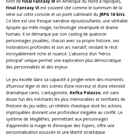
nom de
Final Fantasy III
en Amérique du Nord à l’époque),
Final Fantasy VI
est souvent cité comme le summum de la
série sur cette console et un point culminant du
JRPG 16 bits
.
Ce titre est une fresque narrative époustouflante, une véritable
épopée qui mêle magie, technologie steampunk et drame
humain. Il se démarque par son casting de quatorze
personnages jouables, chacun avec sa propre histoire, ses
motivations profondes et son arc narratif, rendant le récit
incroyablement riche et nuancé. L’absence d’un “héros
principal” unique permet une exploration plus démocratique
des personnalités et des enjeux.
Le jeu excelle dans sa capacité à jongler entre des moments
d’humour léger et des scènes d’une noirceur et d’une intensité
dramatique rares. L’antagoniste,
Kefka Palazzo
, est sans
doute l’un des méchants les plus mémorables et terrifiants de
l’histoire du jeu vidéo, un nihiliste chaotique dont les actions
impitoyables donnent une profondeur inégalée au conflit. Le
système de Magilithes, permettant aux personnages
d’apprendre la magie et d’invoquer des Espers, offre une
personnalisation poussée et une liberté stratégique