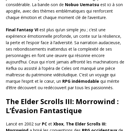
considérable. La bande-son de
Nobuo Uematsu
est ici à son
apogée, avec des thèmes emblématiques qui renforcent
chaque émotion et chaque moment clé de l’aventure.
Final Fantasy VI
est plus qu’un simple jeu ; c’est une
expérience émotionnelle profonde, un conte sur la résilience,
la perte et l’espoir face à l’adversité. Sa narration audacieuse,
ses rebondissements inattendus et la complexité de ses
personnages en font une œuvre qui résonne encore
aujourd’hui. Ceux qui n’ont jamais affronté les machinations de
Kefka ou assisté à l’opéra de Celes ont manqué une pièce
maîtresse du patrimoine vidéoludique. C’est un voyage qui
marque l’esprit et le cœur, un
RPG indémodable
qui mérite
d’être découvert ou redécouvert par tous les passionnés.
The Elder Scrolls III: Morrowind :
L’Évasion Fantastique
Lancé en 2002 sur
PC
et
Xbox
,
The Elder Scrolls III:
Morrowind
a brisé les conventions des
RPG occidentaux
de