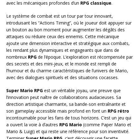
avec les mécaniques profondes d’un
RPG classique
.
Le système de combat est un tour par tour innovant,
introduisant les “Actions Timing”, où le joueur doit appuyer sur
un bouton au bon moment pour augmenter les dégâts des
attaques ou réduire ceux des ennemis. Cette mécanique
ajoute une dimension interactive et stratégique aux combats,
les rendant plus dynamiques et engageants que dans de
nombreux
RPG
de l’époque. L’exploration est récompensée par
des secrets et des mini-jeux, et le monde est rempli de
l’humour et du charme caractéristiques de l’univers de Mario,
avec des dialogues spirituels et des situations cocasses.
Super Mario RPG
est un véritable joyau, une preuve que
l’innovation peut naître de collaborations audacieuses. Sa
direction artistique charmante, sa bande-son entraînante et
son gameplay accessible mais profond en font un
RPG rétro
incontournable pour les fans de tous horizons. C’est un jeu qui
a ouvert la voie à d’autres
RPG Mario
(comme Paper Mario et
Mario & Luigi) et qui reste une référence pour son inventivité.
Terminer
Super Mario RPG
, c’est découvrir une facette