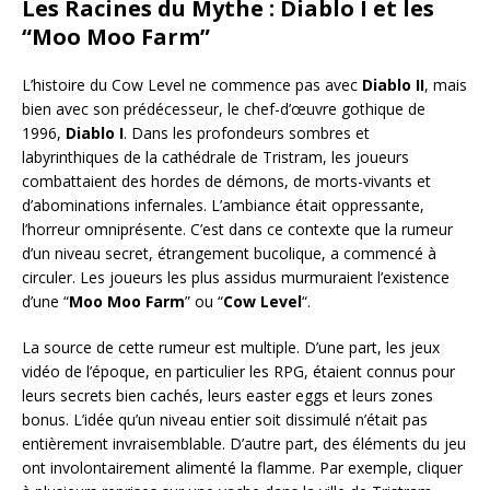
Les Racines du Mythe : Diablo I et les
“Moo Moo Farm”
L’histoire du Cow Level ne commence pas avec
Diablo II
, mais
bien avec son prédécesseur, le chef-d’œuvre gothique de
1996,
Diablo I
. Dans les profondeurs sombres et
labyrinthiques de la cathédrale de Tristram, les joueurs
combattaient des hordes de démons, de morts-vivants et
d’abominations infernales. L’ambiance était oppressante,
l’horreur omniprésente. C’est dans ce contexte que la rumeur
d’un niveau secret, étrangement bucolique, a commencé à
circuler. Les joueurs les plus assidus murmuraient l’existence
d’une “
Moo Moo Farm
” ou “
Cow Level
“.
La source de cette rumeur est multiple. D’une part, les jeux
vidéo de l’époque, en particulier les RPG, étaient connus pour
leurs secrets bien cachés, leurs easter eggs et leurs zones
bonus. L’idée qu’un niveau entier soit dissimulé n’était pas
entièrement invraisemblable. D’autre part, des éléments du jeu
ont involontairement alimenté la flamme. Par exemple, cliquer