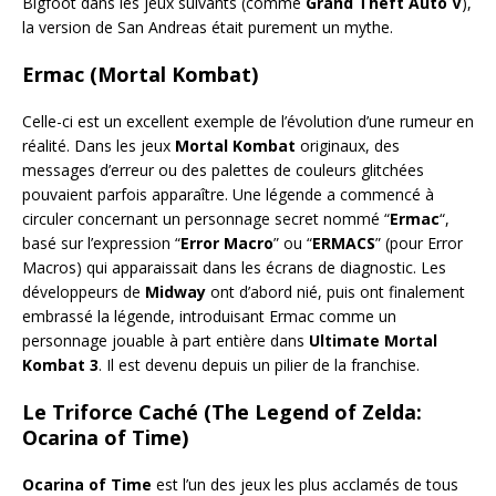
Bigfoot dans les jeux suivants (comme
Grand Theft Auto V
),
la version de San Andreas était purement un mythe.
Ermac (Mortal Kombat)
Celle-ci est un excellent exemple de l’évolution d’une rumeur en
réalité. Dans les jeux
Mortal Kombat
originaux, des
messages d’erreur ou des palettes de couleurs glitchées
pouvaient parfois apparaître. Une légende a commencé à
circuler concernant un personnage secret nommé “
Ermac
“,
basé sur l’expression “
Error Macro
” ou “
ERMACS
” (pour Error
Macros) qui apparaissait dans les écrans de diagnostic. Les
développeurs de
Midway
ont d’abord nié, puis ont finalement
embrassé la légende, introduisant Ermac comme un
personnage jouable à part entière dans
Ultimate Mortal
Kombat 3
. Il est devenu depuis un pilier de la franchise.
Le Triforce Caché (The Legend of Zelda:
Ocarina of Time)
Ocarina of Time
est l’un des jeux les plus acclamés de tous