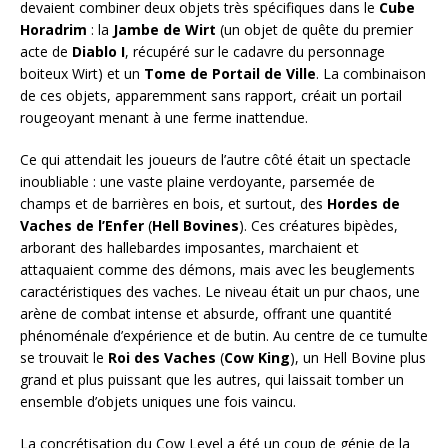
devaient combiner deux objets très spécifiques dans le
Cube
Horadrim
: la
Jambe de Wirt
(un objet de quête du premier
acte de
Diablo I
, récupéré sur le cadavre du personnage
boiteux Wirt) et un
Tome de Portail de Ville
. La combinaison
de ces objets, apparemment sans rapport, créait un portail
rougeoyant menant à une ferme inattendue.
Ce qui attendait les joueurs de l’autre côté était un spectacle
inoubliable : une vaste plaine verdoyante, parsemée de
champs et de barrières en bois, et surtout, des
Hordes de
Vaches de l’Enfer
(
Hell Bovines
). Ces créatures bipèdes,
arborant des hallebardes imposantes, marchaient et
attaquaient comme des démons, mais avec les beuglements
caractéristiques des vaches. Le niveau était un pur chaos, une
arène de combat intense et absurde, offrant une quantité
phénoménale d’expérience et de butin. Au centre de ce tumulte
se trouvait le
Roi des Vaches
(
Cow King
), un Hell Bovine plus
grand et plus puissant que les autres, qui laissait tomber un
ensemble d’objets uniques une fois vaincu.
La concrétisation du Cow Level a été un coup de génie de la