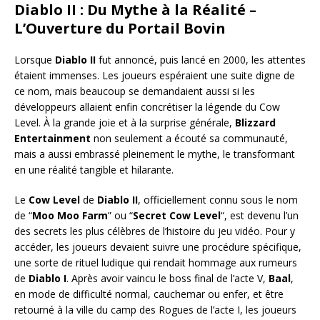
Diablo II : Du Mythe à la Réalité –
L’Ouverture du Portail Bovin
Lorsque
Diablo II
fut annoncé, puis lancé en 2000, les attentes
étaient immenses. Les joueurs espéraient une suite digne de
ce nom, mais beaucoup se demandaient aussi si les
développeurs allaient enfin concrétiser la légende du Cow
Level. À la grande joie et à la surprise générale,
Blizzard
Entertainment
non seulement a écouté sa communauté,
mais a aussi embrassé pleinement le mythe, le transformant
en une réalité tangible et hilarante.
Le
Cow Level
de
Diablo II
, officiellement connu sous le nom
de “
Moo Moo Farm
” ou “
Secret Cow Level
“, est devenu l’un
des secrets les plus célèbres de l’histoire du jeu vidéo. Pour y
accéder, les joueurs devaient suivre une procédure spécifique,
une sorte de rituel ludique qui rendait hommage aux rumeurs
de
Diablo I
. Après avoir vaincu le boss final de l’acte V,
Baal
,
en mode de difficulté normal, cauchemar ou enfer, et être
retourné à la ville du camp des Rogues de l’acte I, les joueurs