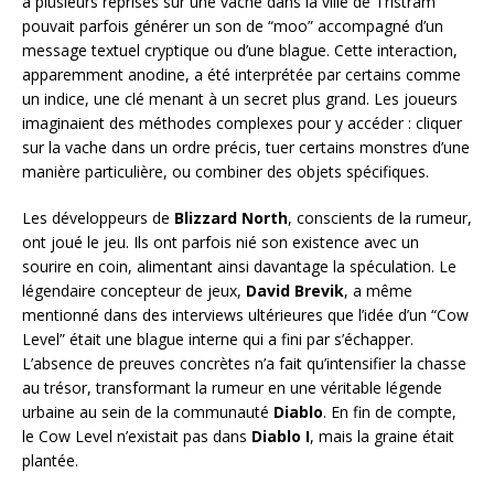
à plusieurs reprises sur une vache dans la ville de Tristram
pouvait parfois générer un son de “moo” accompagné d’un
message textuel cryptique ou d’une blague. Cette interaction,
apparemment anodine, a été interprétée par certains comme
un indice, une clé menant à un secret plus grand. Les joueurs
imaginaient des méthodes complexes pour y accéder : cliquer
sur la vache dans un ordre précis, tuer certains monstres d’une
manière particulière, ou combiner des objets spécifiques.
Les développeurs de
Blizzard North
, conscients de la rumeur,
ont joué le jeu. Ils ont parfois nié son existence avec un
sourire en coin, alimentant ainsi davantage la spéculation. Le
légendaire concepteur de jeux,
David Brevik
, a même
mentionné dans des interviews ultérieures que l’idée d’un “Cow
Level” était une blague interne qui a fini par s’échapper.
L’absence de preuves concrètes n’a fait qu’intensifier la chasse
au trésor, transformant la rumeur en une véritable légende
urbaine au sein de la communauté
Diablo
. En fin de compte,
le Cow Level n’existait pas dans
Diablo I
, mais la graine était
plantée.