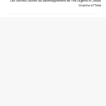
Les secrets cachés du développement de The Legend of Zelda:
Ocarina of Time
SOYEZ LE PREMIER À COMMENTER
Poster un Commentaire
Votre adresse de messagerie ne sera pas publiée.
Commentaire
Nom
*
Adresse de contact
*