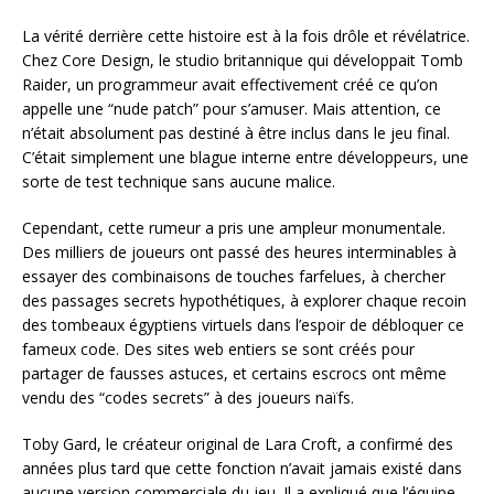
La vérité derrière cette histoire est à la fois drôle et révélatrice.
Chez Core Design, le studio britannique qui développait Tomb
Raider, un programmeur avait effectivement créé ce qu’on
appelle une “nude patch” pour s’amuser. Mais attention, ce
n’était absolument pas destiné à être inclus dans le jeu final.
C’était simplement une blague interne entre développeurs, une
sorte de test technique sans aucune malice.
Cependant, cette rumeur a pris une ampleur monumentale.
Des milliers de joueurs ont passé des heures interminables à
essayer des combinaisons de touches farfelues, à chercher
des passages secrets hypothétiques, à explorer chaque recoin
des tombeaux égyptiens virtuels dans l’espoir de débloquer ce
fameux code. Des sites web entiers se sont créés pour
partager de fausses astuces, et certains escrocs ont même
vendu des “codes secrets” à des joueurs naïfs.
Toby Gard, le créateur original de Lara Croft, a confirmé des
années plus tard que cette fonction n’avait jamais existé dans
aucune version commerciale du jeu. Il a expliqué que l’équipe