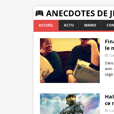
ANECDOTES DE J
ACCUEIL
ACTU
MARIO
CON
Fin
le 
5 j
Dans 
avec 
saga 
Hal
ce 
5 j