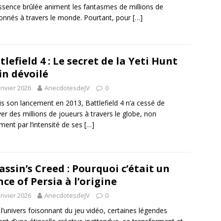
essence brûlée animent les fantasmes de millions de
onnés à travers le monde. Pourtant, pour
[…]
tlefield 4 : Le secret de la Yeti Hunt
in dévoilé
anvier 2026
AnecdotesdeJV
0
s son lancement en 2013, Battlefield 4 n’a cessé de
ver des millions de joueurs à travers le globe, non
ment par l’intensité de ses
[…]
assin’s Creed : Pourquoi c’était un
nce of Persia à l’origine
anvier 2026
AnecdotesdeJV
0
l’univers foisonnant du jeu vidéo, certaines légendes