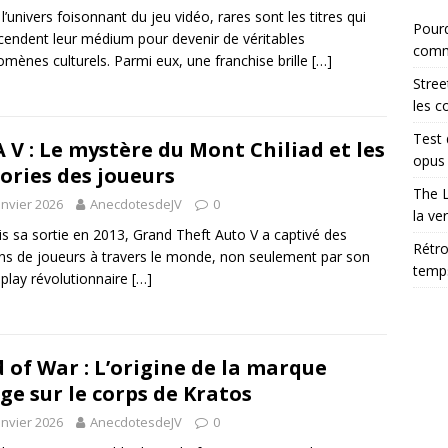
l’univers foisonnant du jeu vidéo, rares sont les titres qui
Pourq
cendent leur médium pour devenir de véritables
comm
mènes culturels. Parmi eux, une franchise brille
[…]
Stree
les c
Test 
 V : Le mystère du Mont Chiliad et les
opus 
ories des joueurs
The L
anvier 2026
AnecdotesdeJV
0
la ve
s sa sortie en 2013, Grand Theft Auto V a captivé des
Rétro
ons de joueurs à travers le monde, non seulement par son
temps
lay révolutionnaire
[…]
 of War : L’origine de la marque
ge sur le corps de Kratos
anvier 2026
AnecdotesdeJV
0