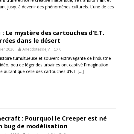
ent d’une étincelle créative inattendue, se transformant et
ant jusqu’à devenir des phénomènes culturels. L’une de ces
 : Le mystère des cartouches d’E.T.
rrées dans le désert
vier 2026
AnecdotesdeJV
0
histoire tumultueuse et souvent extravagante de l’industrie
vidéo, peu de légendes urbaines ont captivé l’imagination
ve autant que celle des cartouches d’E.T.
[…]
ecraft : Pourquoi le Creeper est né
n bug de modélisation