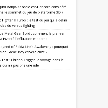
uoi Banjo-Kazooie est-il encore considéré
e le sommet du jeu de plateforme 3D ?
t Fighter II Turbo : le test du jeu qui a défini
odes du versus fighting
de Metal Gear Solid : comment le premier
a inventé l’infiltration moderne
egend of Zelda Link’s Awakening : pourquoi
rsion Game Boy est-elle culte ?
-Test : Chrono Trigger, le voyage dans le
 qui n’a pas pris une ride