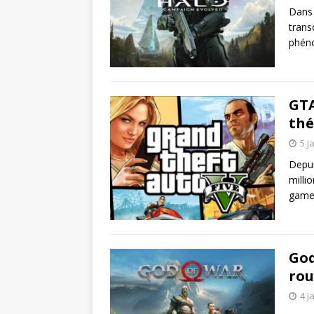
Dans 
trans
phéno
GTA
thé
5 j
Depui
milli
gamep
God
rou
4 j