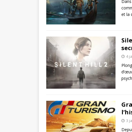
Dans 
comme
et la
Sil
sec
4 j
Plong
d’œuv
psych
Gra
l’h
3 j
Depui