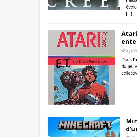
naiss
évolu
[…]
Atari
ente
2 jan
Dans l’
du jeu 
collecti
Min
d’u