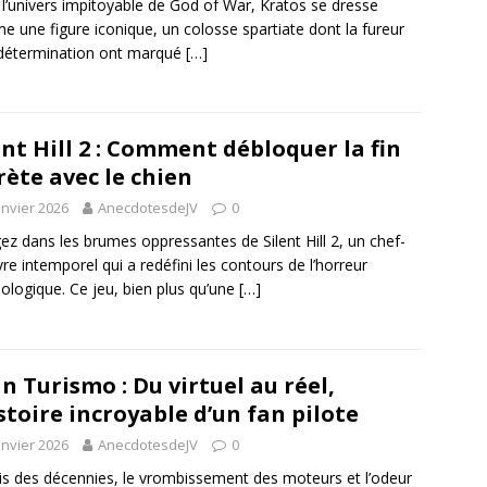
l’univers impitoyable de God of War, Kratos se dresse
 une figure iconique, un colosse spartiate dont la fureur
 détermination ont marqué
[…]
ent Hill 2 : Comment débloquer la fin
rète avec le chien
anvier 2026
AnecdotesdeJV
0
ez dans les brumes oppressantes de Silent Hill 2, un chef-
re intemporel qui a redéfini les contours de l’horreur
ologique. Ce jeu, bien plus qu’une
[…]
n Turismo : Du virtuel au réel,
istoire incroyable d’un fan pilote
anvier 2026
AnecdotesdeJV
0
s des décennies, le vrombissement des moteurs et l’odeur