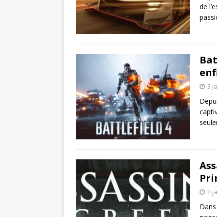
de l’
passi
Bat
enf
3 j
Depui
capti
seule
Ass
Pri
2 j
Dans 