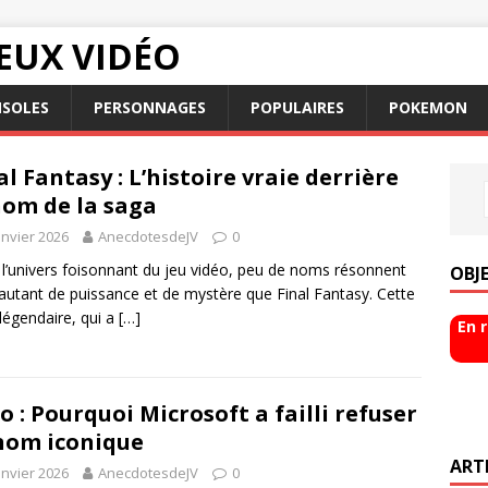
EUX VIDÉO
SOLES
PERSONNAGES
POPULAIRES
POKEMON
al Fantasy : L’histoire vraie derrière
nom de la saga
anvier 2026
AnecdotesdeJV
0
l’univers foisonnant du jeu vidéo, peu de noms résonnent
OBJ
autant de puissance et de mystère que Final Fantasy. Cette
légendaire, qui a
[…]
En 
o : Pourquoi Microsoft a failli refuser
nom iconique
ART
anvier 2026
AnecdotesdeJV
0